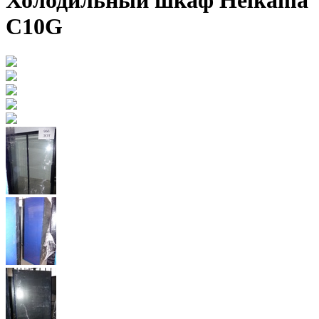
Холодильный шкаф Helkama
С10G