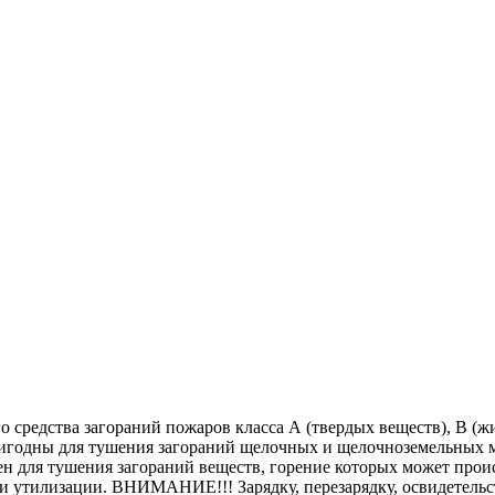
средства загораний пожаров класса А (твердых веществ), В (жи
игодны для тушения загораний щелочных и щелочноземельных м
ен для тушения загораний веществ, горение которых может проис
 и утилизации. ВНИМАНИЕ!!! Зарядку, перезарядку, освидетель