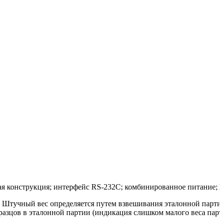
кая конструкция; интерфейс RS-232C; комбинированное питание;
. Штучный вес определяется путем взвешивания эталонной парти
зцов в эталонной партии (индикация слишком малого веса парт